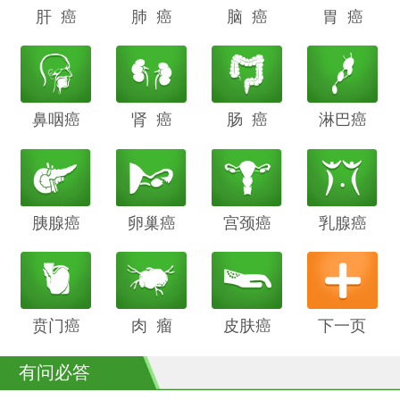
肝 癌
阴道癌
肺 癌
甲状腺癌
脑 癌
前列腺癌
胃 癌
鼻咽癌
胆管癌
肾 癌
子宫内膜
肠 癌
膀胱癌
淋巴癌
癌
胰腺癌
鳞癌
卵巢癌
骨癌
宫颈癌
喉癌
乳腺癌
贲门癌
阴茎癌
肉 瘤
白血病
皮肤癌
下一页
有问必答