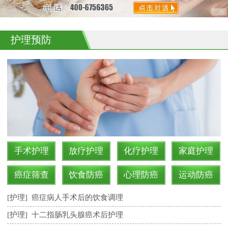
护理预防
手术护理
放疗护理
化疗护理
家庭护理
癌症筛查
饮食防癌
心理防癌
运动防癌
[护理]
癌症病人手术后的饮食调理
[护理]
十二指肠乳头腺癌术后护理