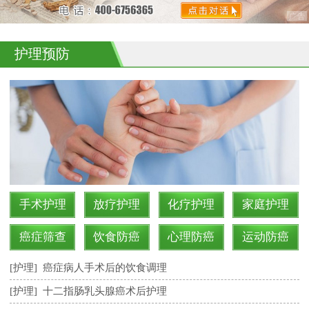
护理预防
手术护理
放疗护理
化疗护理
家庭护理
癌症筛查
饮食防癌
心理防癌
运动防癌
[护理]
癌症病人手术后的饮食调理
[护理]
十二指肠乳头腺癌术后护理