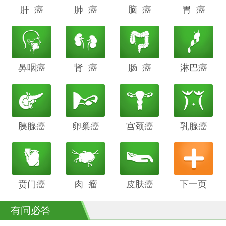
肝 癌
阴道癌
肺 癌
甲状腺癌
脑 癌
前列腺癌
胃 癌
鼻咽癌
胆管癌
肾 癌
子宫内膜
肠 癌
膀胱癌
淋巴癌
癌
胰腺癌
鳞癌
卵巢癌
骨癌
宫颈癌
喉癌
乳腺癌
贲门癌
阴茎癌
肉 瘤
白血病
皮肤癌
下一页
有问必答