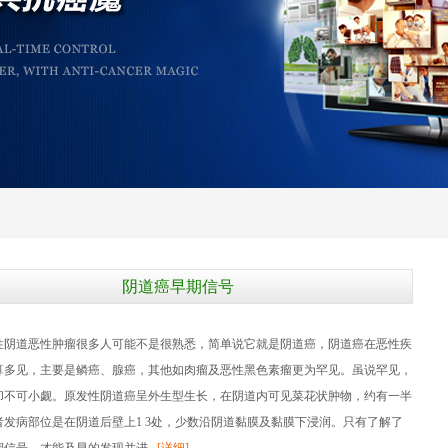
阴道癌早期信号
道恶性肿瘤很多人可能不是很熟悉，简单说它就是阴道癌，阴道癌在恶性疾
算多见，主要是鳞癌、腺癌，其他如肉瘤及恶性黑色素瘤更为罕见。虽说罕见，
却不可小觑。原发性阴道癌呈外生型生长，在阴道内可见菜花状肿物，约有一半
者发病部位是在阴道后壁上1 3处，少数沿阴道黏膜及黏膜下浸润。只有了解了