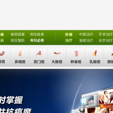
致癌因素
癌症检查
中医治疗
手术治疗
肿瘤
肿瘤
常识
癌症预防
有问必答
治疗
放射治疗
化学治疗