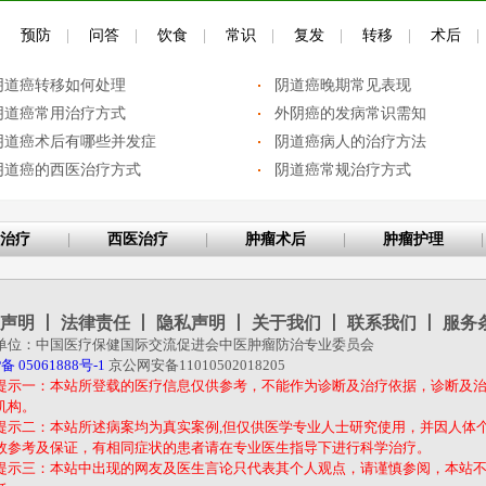
|
预防
|
问答
|
饮食
|
常识
|
复发
|
转移
|
术后
|
阴道癌转移如何处理
阴道癌晚期常见表现
阴道癌常用治疗方式
外阴癌的发病常识需知
阴道癌术后有哪些并发症
阴道癌病人的治疗方法
阴道癌的西医治疗方式
阴道癌常规治疗方式
治疗
|
西医治疗
|
肿瘤术后
|
肿瘤护理
|
声明
丨
法律责任
丨
隐私声明
丨
关于我们
丨
联系我们
丨
服务
单位：中国医疗保健国际交流促进会中医肿瘤防治专业委员会
备 05061888号-1
京公网安备11010502018205
提示一：本站所登载的医疗信息仅供参考，不能作为诊断及治疗依据，诊断及
机构。
提示二：本站所述病案均为真实案例,但仅供医学专业人士研究使用，并因人体
效参考及保证，有相同症状的患者请在专业医生指导下进行科学治疗。
提示三：本站中出现的网友及医生言论只代表其个人观点，请谨慎参阅，本站