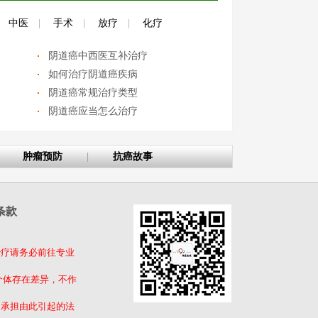
中医
|
手术
|
放疗
|
化疗
阴道癌中西医互补治疗
如何治疗阴道癌疾病
阴道癌常规治疗类型
阴道癌应当怎么治疗
肿瘤预防
|
抗癌故事
条款
治疗请务必前往专业
个体存在差异，不作
不承担由此引起的法