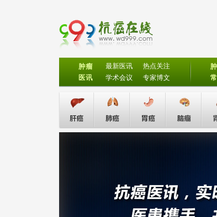
最新医讯
热点关注
肿瘤
医讯
学术会议
专家博文