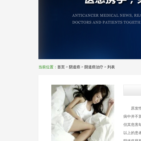
当前位置：
首页
>
阴道癌
>
阴道癌治疗
> 列表
原发性阴
病中并不
但其危害
以上的患