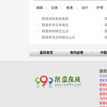
病因
|
症状
|
检查
|
治疗
|
护理
阴道癌的发病原因
阴道癌术后并发症
阴道癌转移怎么治
阴道癌术后转移怎么办
返回首页
|
有问必答
|
中医
版权
主办
京ICP
重要
医疗
重要
为疗
重要