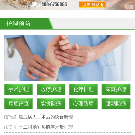
护理预防
手术护理
放疗护理
化疗护理
家庭护理
癌症筛查
饮食防癌
心理防癌
运动防癌
[护理]
癌症病人手术后的饮食调理
[护理]
十二指肠乳头腺癌术后护理