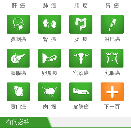
肝 癌
阴道癌
肺 癌
甲状腺癌
脑 癌
前列腺癌
胃 癌
鼻咽癌
胆管癌
肾 癌
子宫内膜
肠 癌
膀胱癌
淋巴癌
癌
胰腺癌
鳞癌
卵巢癌
骨癌
宫颈癌
喉癌
乳腺癌
贲门癌
阴茎癌
肉 瘤
白血病
皮肤癌
下一页
有问必答