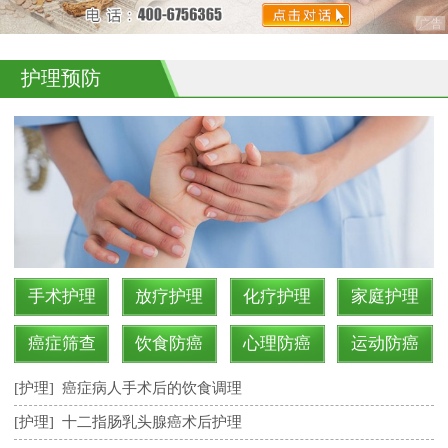
护理预防
手术护理
放疗护理
化疗护理
家庭护理
癌症筛查
饮食防癌
心理防癌
运动防癌
[护理]
癌症病人手术后的饮食调理
[护理]
十二指肠乳头腺癌术后护理