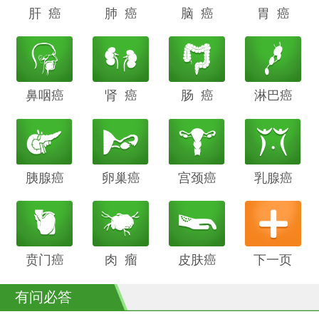
肝 癌
阴道癌
肺 癌
甲状腺癌
脑 癌
前列腺癌
胃 癌
鼻咽癌
胆管癌
肾 癌
子宫内膜
肠 癌
膀胱癌
淋巴癌
癌
胰腺癌
鳞癌
卵巢癌
骨癌
宫颈癌
喉癌
乳腺癌
贲门癌
阴茎癌
肉 瘤
白血病
皮肤癌
下一页
有问必答