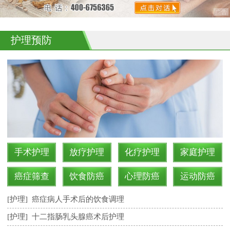
护理预防
手术护理
放疗护理
化疗护理
家庭护理
癌症筛查
饮食防癌
心理防癌
运动防癌
[护理]
癌症病人手术后的饮食调理
[护理]
十二指肠乳头腺癌术后护理