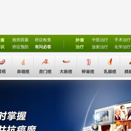
致癌因素
癌症检查
中医治疗
手术治疗
肿瘤
肿瘤
常识
癌症预防
有问必答
治疗
放射治疗
化学治疗