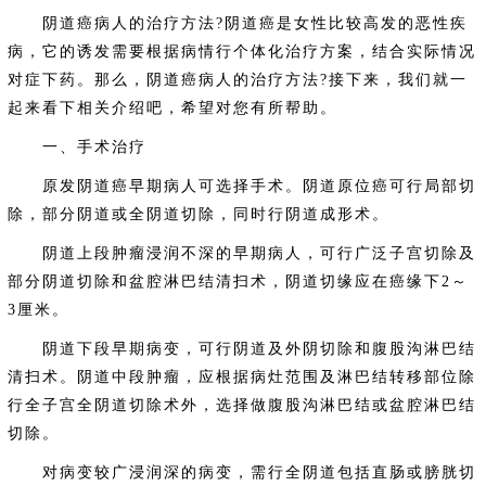
阴道癌病人的治疗方法?阴道癌是女性比较高发的恶性疾
病，它的诱发需要根据病情行个体化治疗方案，结合实际情况
对症下药。那么，阴道癌病人的治疗方法?接下来，我们就一
起来看下相关介绍吧，希望对您有所帮助。
一、手术治疗
原发阴道癌早期病人可选择手术。阴道原位癌可行局部切
除，部分阴道或全阴道切除，同时行阴道成形术。
阴道上段肿瘤浸润不深的早期病人，可行广泛子宫切除及
部分阴道切除和盆腔淋巴结清扫术，阴道切缘应在癌缘下2～
3厘米。
阴道下段早期病变，可行阴道及外阴切除和腹股沟淋巴结
清扫术。阴道中段肿瘤，应根据病灶范围及淋巴结转移部位除
行全子宫全阴道切除术外，选择做腹股沟淋巴结或盆腔淋巴结
切除。
对病变较广浸润深的病变，需行全阴道包括直肠或膀胱切