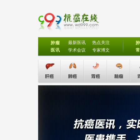
最新医讯
热点关注
肿瘤
医讯
学术会议
专家博文