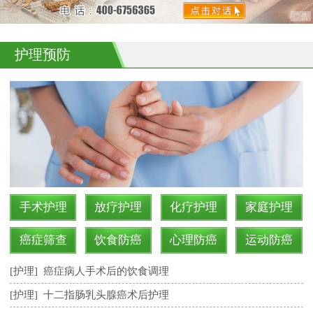
护理预防
手术护理
放疗护理
化疗护理
家庭护理
癌症筛查
饮食防癌
心理防癌
运动防癌
[护理]
癌症病人手术后的饮食调理
[护理]
十二指肠乳头腺癌术后护理