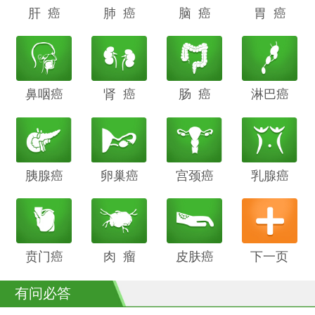
肝 癌
阴道癌
肺 癌
甲状腺癌
脑 癌
前列腺癌
胃 癌
鼻咽癌
胆管癌
肾 癌
子宫内膜
肠 癌
膀胱癌
淋巴癌
癌
胰腺癌
鳞癌
卵巢癌
骨癌
宫颈癌
喉癌
乳腺癌
贲门癌
阴茎癌
肉 瘤
白血病
皮肤癌
下一页
有问必答