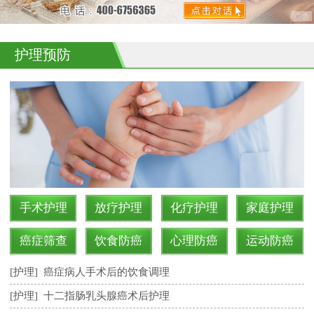
护理预防
手术护理
放疗护理
化疗护理
家庭护理
癌症筛查
饮食防癌
心理防癌
运动防癌
[护理]
癌症病人手术后的饮食调理
[护理]
十二指肠乳头腺癌术后护理