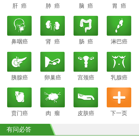
肝 癌
阴道癌
肺 癌
甲状腺癌
脑 癌
前列腺癌
胃 癌
鼻咽癌
胆管癌
肾 癌
子宫内膜
肠 癌
膀胱癌
淋巴癌
癌
胰腺癌
鳞癌
卵巢癌
骨癌
宫颈癌
喉癌
乳腺癌
贲门癌
阴茎癌
肉 瘤
白血病
皮肤癌
下一页
有问必答