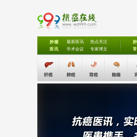
最新医讯
热点关注
肿瘤
医讯
学术会议
专家博文