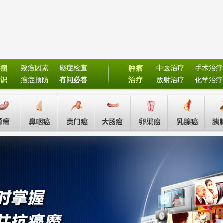
致癌因素
癌症检查
中医治疗
手术治疗
肿瘤
肿瘤
常识
癌症预防
有问必答
治疗
放射治疗
化学治疗