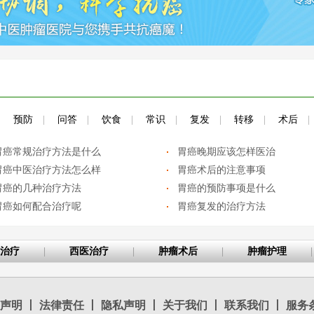
|
预防
|
问答
|
饮食
|
常识
|
复发
|
转移
|
术后
|
胃癌常规治疗方法是什么
胃癌晚期应该怎样医治
胃癌中医治疗方法怎么样
胃癌术后的注意事项
胃癌的几种治疗方法
胃癌的预防事项是什么
胃癌如何配合治疗呢
胃癌复发的治疗方法
治疗
|
西医治疗
|
肿瘤术后
|
肿瘤护理
|
声明
丨
法律责任
丨
隐私声明
丨
关于我们
丨
联系我们
丨
服务