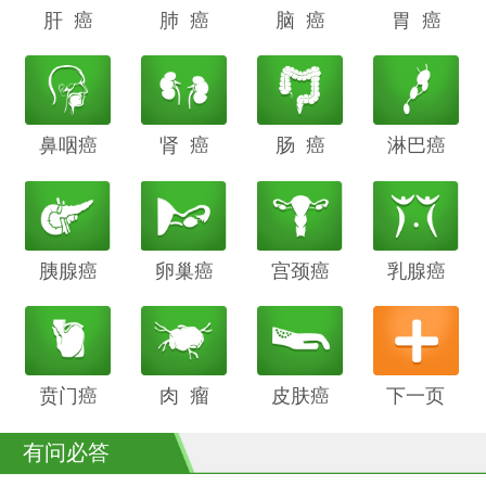
肝 癌
阴道癌
肺 癌
甲状腺癌
脑 癌
前列腺癌
胃 癌
鼻咽癌
胆管癌
肾 癌
子宫内膜
肠 癌
膀胱癌
淋巴癌
癌
胰腺癌
鳞癌
卵巢癌
骨癌
宫颈癌
喉癌
乳腺癌
贲门癌
阴茎癌
肉 瘤
白血病
皮肤癌
下一页
有问必答