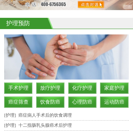
护理预防
手术护理
放疗护理
化疗护理
家庭护理
癌症筛查
饮食防癌
心理防癌
运动防癌
[护理]
癌症病人手术后的饮食调理
[护理]
十二指肠乳头腺癌术后护理