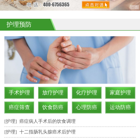
护理预防
手术护理
放疗护理
化疗护理
家庭护理
癌症筛查
饮食防癌
心理防癌
运动防癌
[护理]
癌症病人手术后的饮食调理
[护理]
十二指肠乳头腺癌术后护理