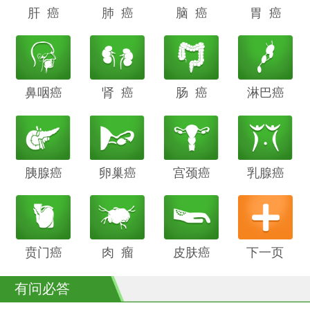
肝 癌
阴道癌
肺 癌
甲状腺癌
脑 癌
前列腺癌
胃 癌
鼻咽癌
胆管癌
肾 癌
子宫内膜
肠 癌
膀胱癌
淋巴癌
癌
胰腺癌
鳞癌
卵巢癌
骨癌
宫颈癌
喉癌
乳腺癌
贲门癌
阴茎癌
肉 瘤
白血病
皮肤癌
下一页
有问必答