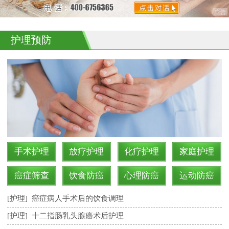
护理预防
手术护理
放疗护理
化疗护理
家庭护理
癌症筛查
饮食防癌
心理防癌
运动防癌
[护理]
癌症病人手术后的饮食调理
[护理]
十二指肠乳头腺癌术后护理