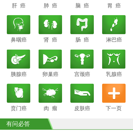
肝 癌
阴道癌
肺 癌
甲状腺癌
脑 癌
前列腺癌
胃 癌
鼻咽癌
胆管癌
肾 癌
子宫内膜
肠 癌
膀胱癌
淋巴癌
癌
胰腺癌
鳞癌
卵巢癌
骨癌
宫颈癌
喉癌
乳腺癌
贲门癌
阴茎癌
肉 瘤
白血病
皮肤癌
下一页
有问必答