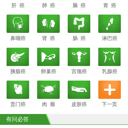
肝 癌
阴道癌
肺 癌
甲状腺癌
脑 癌
前列腺癌
胃 癌
鼻咽癌
胆管癌
肾 癌
子宫内膜
肠 癌
膀胱癌
淋巴癌
癌
胰腺癌
鳞癌
卵巢癌
骨癌
宫颈癌
喉癌
乳腺癌
贲门癌
阴茎癌
肉 瘤
白血病
皮肤癌
下一页
有问必答