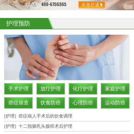
护理预防
手术护理
放疗护理
化疗护理
家庭护理
癌症筛查
饮食防癌
心理防癌
运动防癌
[护理]
癌症病人手术后的饮食调理
[护理]
十二指肠乳头腺癌术后护理