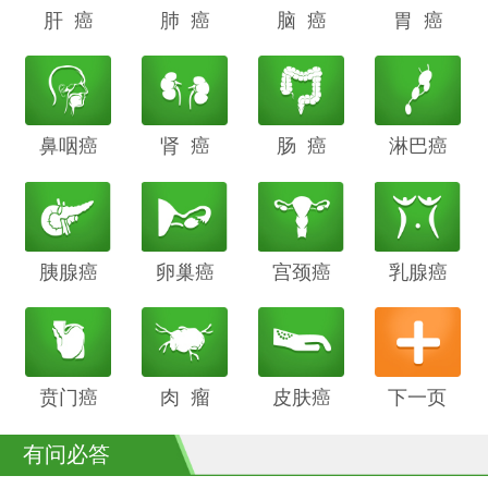
肝 癌
阴道癌
肺 癌
甲状腺癌
脑 癌
前列腺癌
胃 癌
鼻咽癌
胆管癌
肾 癌
子宫内膜
肠 癌
膀胱癌
淋巴癌
癌
胰腺癌
鳞癌
卵巢癌
骨癌
宫颈癌
喉癌
乳腺癌
贲门癌
阴茎癌
肉 瘤
白血病
皮肤癌
下一页
有问必答