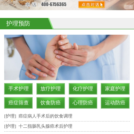
护理预防
手术护理
放疗护理
化疗护理
家庭护理
癌症筛查
饮食防癌
心理防癌
运动防癌
[护理]
癌症病人手术后的饮食调理
[护理]
十二指肠乳头腺癌术后护理