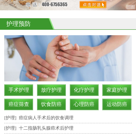
护理预防
手术护理
放疗护理
化疗护理
家庭护理
癌症筛查
饮食防癌
心理防癌
运动防癌
[护理]
癌症病人手术后的饮食调理
[护理]
十二指肠乳头腺癌术后护理