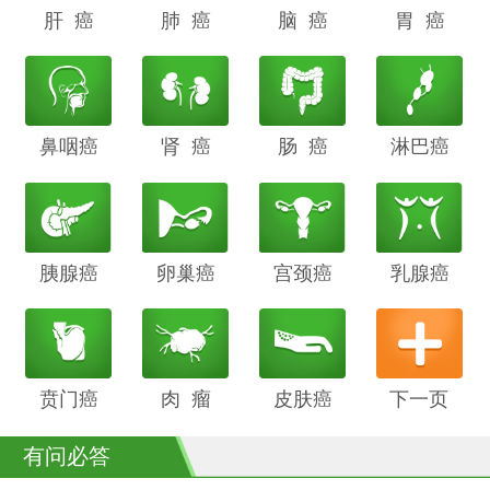
肝 癌
阴道癌
肺 癌
甲状腺癌
脑 癌
前列腺癌
胃 癌
鼻咽癌
胆管癌
肾 癌
子宫内膜
肠 癌
膀胱癌
淋巴癌
癌
胰腺癌
鳞癌
卵巢癌
骨癌
宫颈癌
喉癌
乳腺癌
贲门癌
阴茎癌
肉 瘤
白血病
皮肤癌
下一页
有问必答