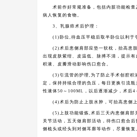
术前作好常规准备，包括内脏功能检查及
病人恢复的食物。
3、乳腺癌术后护理：
(1)卧位,待血压平稳后取半卧位以利于
(2)术后患侧肩部应垫一软枕，抬高患肢
出现皮肤紫绀、皮温低、脉搏不清，提示有
积液、皮瓣滑动影响伤口愈合。
(3)引流管的护理,为了防止手术创腔积
定，保持持续合理的负压，每日更换引流瓶
性液体50～100ML，以后逐渐减少，术后
(4)术后为防止上肢水肿，可抬高患侧上
(5)上肢功能锻炼,术后三天内患侧肩部
关节活动，五天做肩部活动，待伤口愈合后
侧梳头或经头到对侧耳廓等动作，尽量恢复