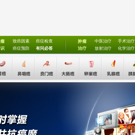
致癌因素
癌症检查
中医治疗
手术治疗
肿瘤
肿瘤
常识
癌症预防
有问必答
治疗
放射治疗
化学治疗