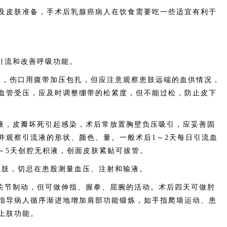
皮肤准备，手术后乳腺癌病人在饮食需要吃一些适宜有利于
引流和改善呼吸功能。
，伤口用腹带加压包扎，但应注意观察患肢远端的血供情况，
血管受压，应及时调整绷带的松紧度，但不能过松，防止皮下
液，皮瓣坏死引起感染，术后常放置胸壁负压吸引，应妥善固
并观察引流液的形状、颜色、量。一般术后1～2天每日引流血
4～5天创腔无积液，创面皮肤紧贴可拔管。
肢，切忌在患股测量血压、注射和输液。
关节制动，但可做伸指、握拳、屈腕的活动。术后四天可做肘
指导病人循序渐进地增加肩部功能锻炼，如手指爬墙运动、患
上肢功能。