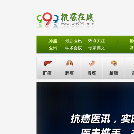
最新医讯
热点关注
肿瘤
医讯
学术会议
专家博文