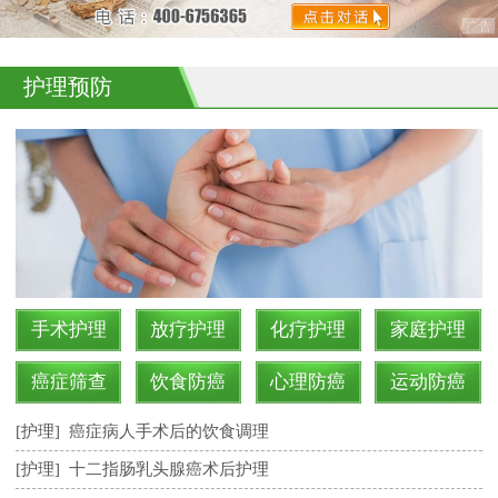
护理预防
手术护理
放疗护理
化疗护理
家庭护理
癌症筛查
饮食防癌
心理防癌
运动防癌
[护理]
癌症病人手术后的饮食调理
[护理]
十二指肠乳头腺癌术后护理