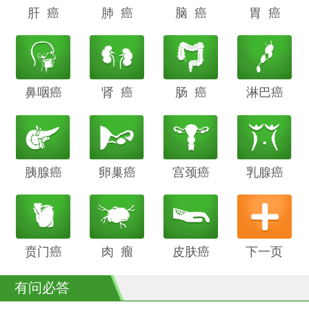
肝 癌
阴道癌
肺 癌
甲状腺癌
脑 癌
前列腺癌
胃 癌
鼻咽癌
胆管癌
肾 癌
子宫内膜
肠 癌
膀胱癌
淋巴癌
癌
胰腺癌
鳞癌
卵巢癌
骨癌
宫颈癌
喉癌
乳腺癌
贲门癌
阴茎癌
肉 瘤
白血病
皮肤癌
下一页
有问必答