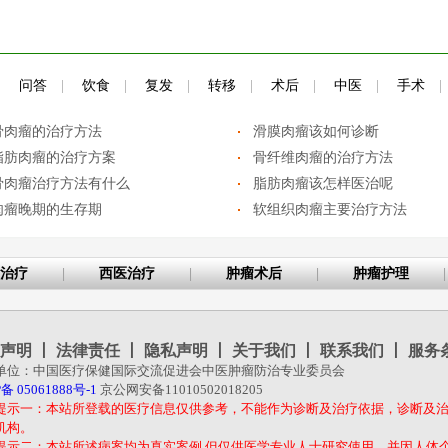
|
问答
|
饮食
|
复发
|
转移
|
术后
|
中医
|
手术
|
骨肉瘤的治疗方法
滑膜肉瘤该如何诊断
脂肪肉瘤的治疗方案
骨纤维肉瘤的治疗方法
骨肉瘤治疗方法有什么
脂肪肉瘤该怎样医治呢
肉瘤晚期的生存期
软组织肉瘤主要治疗方法
治疗
|
西医治疗
|
肿瘤术后
|
肿瘤护理
|
声明
丨
法律责任
丨
隐私声明
丨
关于我们
丨
联系我们
丨
服务
单位：中国医疗保健国际交流促进会中医肿瘤防治专业委员会
备 05061888号-1
京公网安备11010502018205
提示一：本站所登载的医疗信息仅供参考，不能作为诊断及治疗依据，诊断及
机构。
提示二：本站所述病案均为真实案例,但仅供医学专业人士研究使用，并因人体