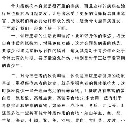
骨肉瘤疾病本身就是很严重的疾病。而且这样的疾病在治
疗后也很容易引起复发，让患者承受了更多的病痛折磨健康危
害，所以我们有必要做好积极的预防，避免骨肉瘤疾病复发，
下面就让我们一起来了解一下吧。
一、骨癌患者的生活要调理好：要加强身体的锻炼，增强
自身体质的抵抗力，增强免疫功能，这才会预防病毒的感染。
要减少和避免接触放射性的辐射，这尤其是对于青少年正处于
骨骼发育的时期。要尽量避免外伤，特别是对于正处于发育期
的青少年。
二、对骨癌患者的饮食调理：饮食是癌症患者健康的物质
基础，重视癌症患者的饮食，就是增强患者的机体抵抗力，这
时就应提供一些合理而充足的营养食物，1.摄取含有丰富的蛋
白质、氨基酸、高维生素、高营养食物;2.多食用一些有利于
毒物排泄和解毒的食物，如绿豆、赤小豆、冬瓜、西瓜等。3.
还应多吃一些具有抗骨肿瘤作用的食物：如山羊血、鲎、蟹、
羊脑、海参、牡蛎、鳖、龟、沙虫、鹿血、大叶菜、麦片、小