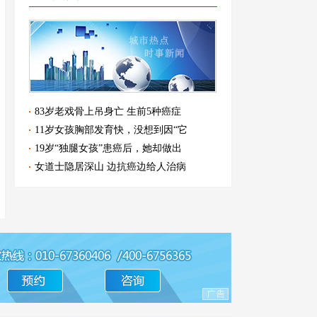
83岁老戏骨上吊身亡 生前5种癌症
11岁女孩胸部发育快，没想到因“它
19岁“独腿女孩”患癌后，她却做出
女道士隐居深山 边抗癌边给人治病