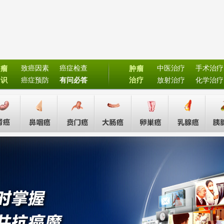
致癌因素
癌症检查
中医治疗
手术治疗
肿瘤
肿瘤
常识
癌症预防
有问必答
治疗
放射治疗
化学治疗