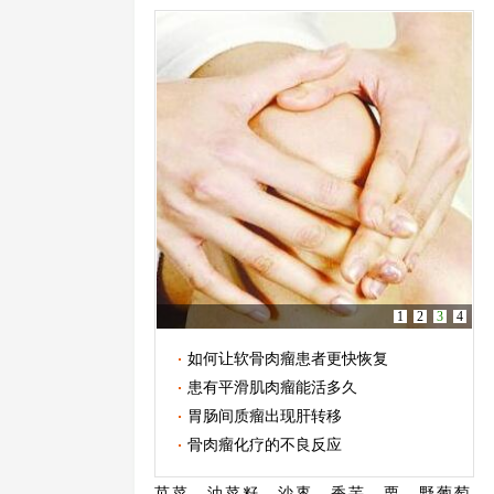
1
2
3
4
如何让软骨肉瘤患者更快恢复
患有平滑肌肉瘤能活多久
胃肠间质瘤出现肝转移
骨肉瘤化疗的不良反应
苋菜、油菜籽、沙枣、香芋、栗、野葡萄。