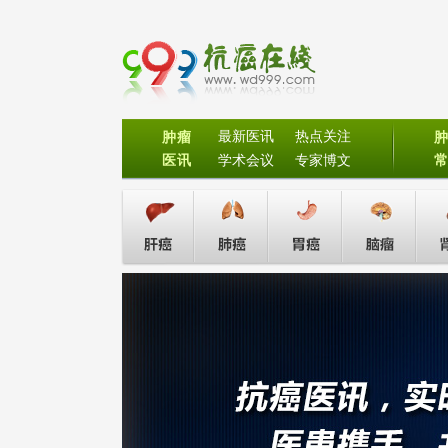
最新医讯
热点关注
肿瘤
医讯
学术会议
专家博文