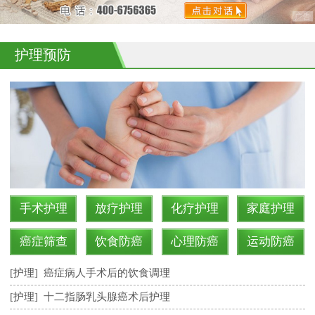
护理预防
手术护理
放疗护理
化疗护理
家庭护理
癌症筛查
饮食防癌
心理防癌
运动防癌
[护理]
癌症病人手术后的饮食调理
[护理]
十二指肠乳头腺癌术后护理