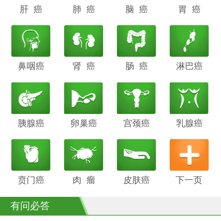
肝 癌
阴道癌
肺 癌
甲状腺癌
脑 癌
前列腺癌
胃 癌
鼻咽癌
胆管癌
肾 癌
子宫内膜
肠 癌
膀胱癌
淋巴癌
癌
胰腺癌
鳞癌
卵巢癌
骨癌
宫颈癌
喉癌
乳腺癌
贲门癌
阴茎癌
肉 瘤
白血病
皮肤癌
下一页
有问必答