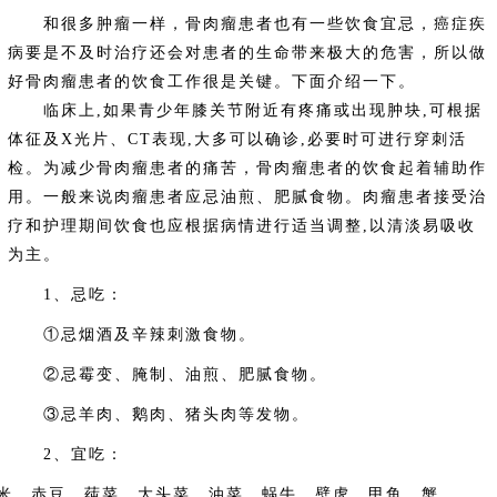
和很多肿瘤一样，骨肉瘤患者也有一些饮食宜忌，癌症疾
病要是不及时治疗还会对患者的生命带来极大的危害，所以做
好骨肉瘤患者的饮食工作很是关键。下面介绍一下。
临床上,如果青少年膝关节附近有疼痛或出现肿块,可根据
体征及X光片、CT表现,大多可以确诊,必要时可进行穿刺活
检。为减少骨肉瘤患者的痛苦，骨肉瘤患者的饮食起着辅助作
用。一般来说肉瘤患者应忌油煎、肥腻食物。肉瘤患者接受治
疗和护理期间饮食也应根据病情进行适当调整,以清淡易吸收
为主。
1、忌吃：
①忌烟酒及辛辣刺激食物。
②忌霉变、腌制、油煎、肥腻食物。
③忌羊肉、鹅肉、猪头肉等发物。
2、宜吃：
、赤豆、莼菜、大头菜、油菜、蜗牛、壁虎、甲鱼、蟹、