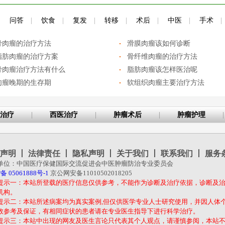
|
问答
|
饮食
|
复发
|
转移
|
术后
|
中医
|
手术
|
骨肉瘤的治疗方法
滑膜肉瘤该如何诊断
脂肪肉瘤的治疗方案
骨纤维肉瘤的治疗方法
骨肉瘤治疗方法有什么
脂肪肉瘤该怎样医治呢
肉瘤晚期的生存期
软组织肉瘤主要治疗方法
治疗
|
西医治疗
|
肿瘤术后
|
肿瘤护理
|
声明
丨
法律责任
丨
隐私声明
丨
关于我们
丨
联系我们
丨
服务
单位：中国医疗保健国际交流促进会中医肿瘤防治专业委员会
备 05061888号-1
京公网安备11010502018205
提示一：本站所登载的医疗信息仅供参考，不能作为诊断及治疗依据，诊断及
机构。
提示二：本站所述病案均为真实案例,但仅供医学专业人士研究使用，并因人体
效参考及保证，有相同症状的患者请在专业医生指导下进行科学治疗。
提示三：本站中出现的网友及医生言论只代表其个人观点，请谨慎参阅，本站