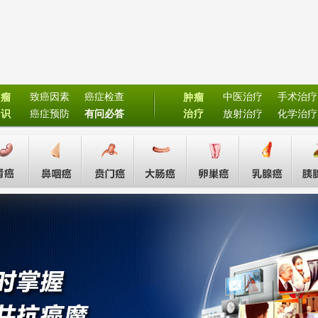
致癌因素
癌症检查
中医治疗
手术治疗
肿瘤
肿瘤
常识
癌症预防
有问必答
治疗
放射治疗
化学治疗