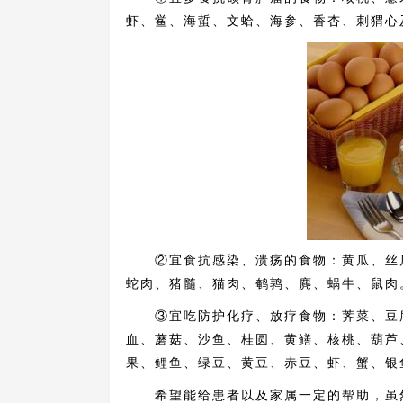
虾、鲎、海蜇、文蛤、海参、香杏、刺猬心
②宜食抗感染、溃疡的食物：黄瓜、丝瓜
蛇肉、猪髓、猫肉、鹌鹑、麂、蜗牛、鼠肉
③宜吃防护化疗、放疗食物：荠菜、豆腐
血、蘑菇、沙鱼、桂圆、黄鳝、核桃、葫芦
果、鲤鱼、绿豆、黄豆、赤豆、虾、蟹、银
希望能给患者以及家属一定的帮助，虽然