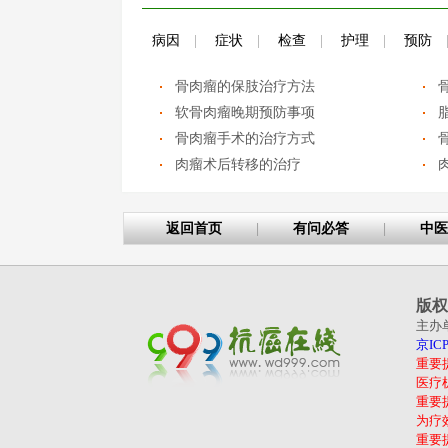
病因
|
症状
|
检查
|
护理
|
预防
骨肉瘤的保肢治疗方法
软骨肉瘤晚期预防事项
骨肉瘤手术的治疗方式
肉瘤术后转移的治疗
返回首页
|
有问必答
|
中医
版权
主办
京ICP
重要
医疗
重要
为疗
重要