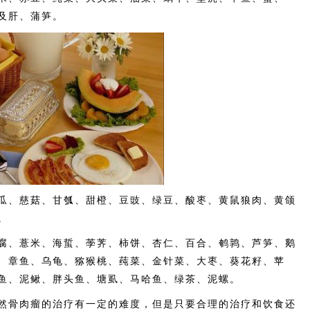
及肝、蒲笋。
、慈菇、甘瓠、甜橙、豆豉、绿豆、酸枣、黄鼠狼肉、黄颌
。
、薏米、海蜇、荸荠、柿饼、杏仁、百合、鹌鹑、芦笋、鹅
、章鱼、乌龟、猕猴桃、莼菜、金针菜、大枣、葵花籽、苹
鱼、泥鳅、胖头鱼、塘虱、马哈鱼、绿茶、泥螺。
骨肉瘤的治疗有一定的难度，但是只要合理的治疗和饮食还