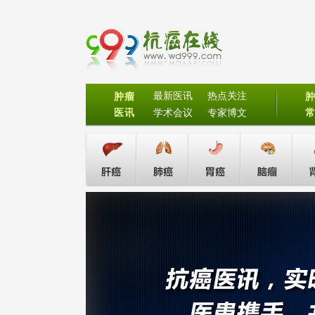
最新医讯
热点关注
肿瘤
医讯
学术会议
专家博文