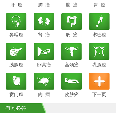
肝 癌
阴道癌
肺 癌
甲状腺癌
脑 癌
前列腺癌
胃 癌
鼻咽癌
胆管癌
肾 癌
子宫内膜
肠 癌
膀胱癌
淋巴癌
癌
胰腺癌
鳞癌
卵巢癌
骨癌
宫颈癌
喉癌
乳腺癌
贲门癌
阴茎癌
肉 瘤
白血病
皮肤癌
下一页
有问必答