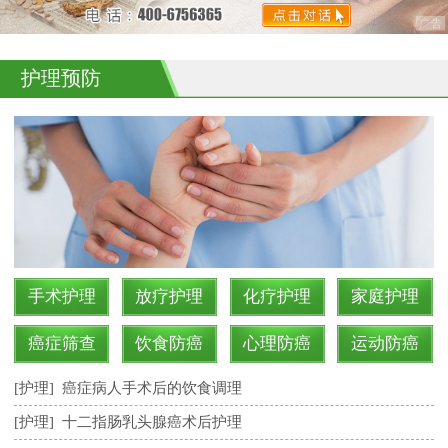
护理预防
手术护理
放疗护理
化疗护理
家庭护理
癌症筛查
饮食防癌
心理防癌
运动防癌
[护理]
癌症病人手术后的饮食调理
[护理]
十二指肠乳头腺癌术后护理