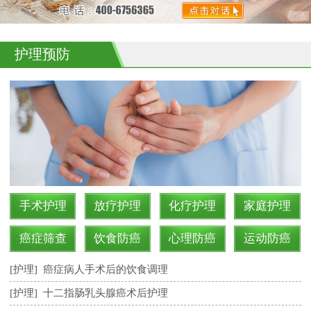
护理预防
手术护理
放疗护理
化疗护理
家庭护理
癌症筛查
饮食防癌
心理防癌
运动防癌
[护理]
癌症病人手术后的饮食调理
[护理]
十二指肠乳头腺癌术后护理