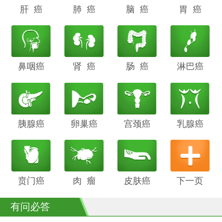
肝 癌
阴道癌
肺 癌
甲状腺癌
脑 癌
前列腺癌
胃 癌
鼻咽癌
胆管癌
肾 癌
子宫内膜
肠 癌
膀胱癌
淋巴癌
癌
胰腺癌
鳞癌
卵巢癌
骨癌
宫颈癌
喉癌
乳腺癌
贲门癌
阴茎癌
肉 瘤
白血病
皮肤癌
下一页
有问必答