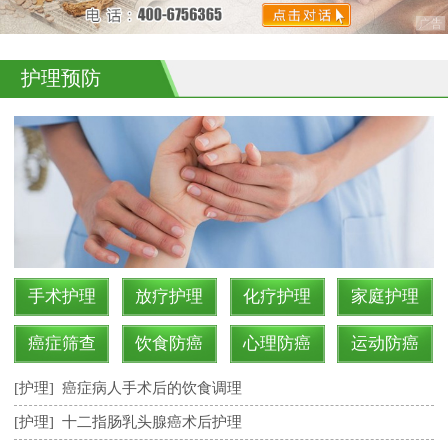
护理预防
手术护理
放疗护理
化疗护理
家庭护理
癌症筛查
饮食防癌
心理防癌
运动防癌
[护理]
癌症病人手术后的饮食调理
[护理]
十二指肠乳头腺癌术后护理