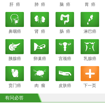
肝 癌
阴道癌
肺 癌
甲状腺癌
脑 癌
前列腺癌
胃 癌
鼻咽癌
胆管癌
肾 癌
子宫内膜
肠 癌
膀胱癌
淋巴癌
癌
胰腺癌
鳞癌
卵巢癌
骨癌
宫颈癌
喉癌
乳腺癌
贲门癌
阴茎癌
肉 瘤
白血病
皮肤癌
下一页
有问必答