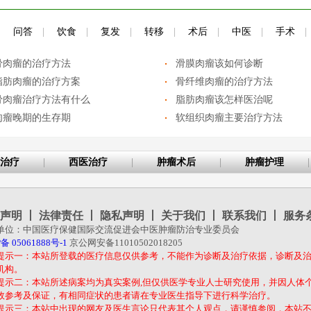
|
问答
|
饮食
|
复发
|
转移
|
术后
|
中医
|
手术
|
骨肉瘤的治疗方法
滑膜肉瘤该如何诊断
脂肪肉瘤的治疗方案
骨纤维肉瘤的治疗方法
骨肉瘤治疗方法有什么
脂肪肉瘤该怎样医治呢
肉瘤晚期的生存期
软组织肉瘤主要治疗方法
治疗
|
西医治疗
|
肿瘤术后
|
肿瘤护理
|
声明
丨
法律责任
丨
隐私声明
丨
关于我们
丨
联系我们
丨
服务
单位：中国医疗保健国际交流促进会中医肿瘤防治专业委员会
备 05061888号-1
京公网安备11010502018205
提示一：本站所登载的医疗信息仅供参考，不能作为诊断及治疗依据，诊断及
机构。
提示二：本站所述病案均为真实案例,但仅供医学专业人士研究使用，并因人体
效参考及保证，有相同症状的患者请在专业医生指导下进行科学治疗。
提示三：本站中出现的网友及医生言论只代表其个人观点，请谨慎参阅，本站