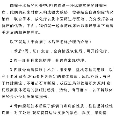
肉瘤手术后的相关护理?肉瘤是一种比较常见的肿瘤疾
病，此病的到来对病人构成很大威胁，需要结合自身实际情况
治疗，联合手术、放化疗以及中医药进行医治，充分发挥各自
抗癌的优势。下面，我们就一起跟随临床医师来详细看下肉瘤
手术后的相关护理吧。
以下就是关于肉瘤手术后应怎样护理的介绍：
1.术后2周，切口愈合，全身情况恢复后，可开始化疗。
2.按一般骨科常规护理，骨肉瘤常规护理。
3.四肢骨肉瘤保肢手术后，用支架、垫枕等抬高患肢，以
利于血液回流;对石膏托外固定的肢体摆放，应以舒适，有利
于静脉回流，不引起石膏断裂，或压迫局部软组织为原则;密
切观察肢体远端的指(趾)感觉、活动、有否麻木，以了解肢体
神经是否受到压迫或损伤。
4.骨肉瘤截肢术后应了解切口疼痛的性质，往往是神经性
疼痛，对症处理;观察切口边缘皮肤的颜色、温度、感觉情