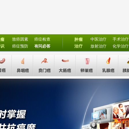
致癌因素
癌症检查
中医治疗
手术治疗
肿瘤
肿瘤
常识
癌症预防
有问必答
治疗
放射治疗
化学治疗