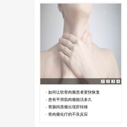
1
2
3
4
如何让软骨肉瘤患者更快恢复
患有平滑肌肉瘤能活多久
胃肠间质瘤出现肝转移
骨肉瘤化疗的不良反应