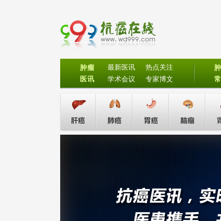
最新医讯
热点关注
肿瘤
医讯
学术会议
专家博文