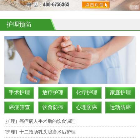
护理预防
手术护理
放疗护理
化疗护理
家庭护理
癌症筛查
饮食防癌
心理防癌
运动防癌
[护理]
癌症病人手术后的饮食调理
[护理]
十二指肠乳头腺癌术后护理