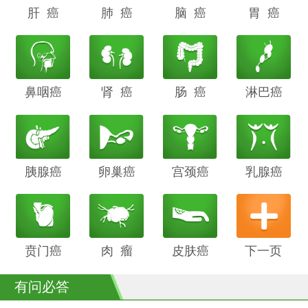
肝 癌
阴道癌
肺 癌
甲状腺癌
脑 癌
前列腺癌
胃 癌
鼻咽癌
胆管癌
肾 癌
子宫内膜
肠 癌
膀胱癌
淋巴癌
癌
胰腺癌
鳞癌
卵巢癌
骨癌
宫颈癌
喉癌
乳腺癌
贲门癌
阴茎癌
肉 瘤
白血病
皮肤癌
下一页
有问必答