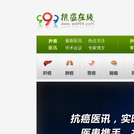
最新医讯
热点关注
肿瘤
医讯
学术会议
专家博文