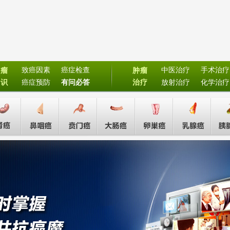
致癌因素
癌症检查
中医治疗
手术治疗
肿瘤
肿瘤
常识
癌症预防
有问必答
治疗
放射治疗
化学治疗