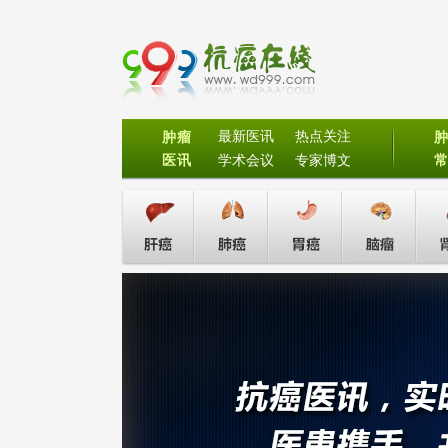
最新医讯
热点关注
肿瘤
医讯
学术会议
专家博文