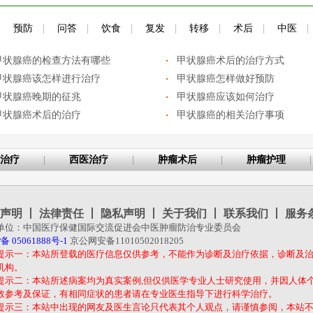
|
预防
|
问答
|
饮食
|
复发
|
转移
|
术后
|
中医
|
甲状腺癌的检查方法有哪些
甲状腺癌术后的治疗方式
甲状腺癌该怎样进行治疗
甲状腺癌怎样做好预防
甲状腺癌晚期的征兆
甲状腺癌应该如何治疗
甲状腺癌术后的治疗
甲状腺癌的相关治疗事项
治疗
|
西医治疗
|
肿瘤术后
|
肿瘤护理
|
声明
丨
法律责任
丨
隐私声明
丨
关于我们
丨
联系我们
丨
服务
单位：中国医疗保健国际交流促进会中医肿瘤防治专业委员会
备 05061888号-1
京公网安备11010502018205
提示一：本站所登载的医疗信息仅供参考，不能作为诊断及治疗依据，诊断及
机构。
提示二：本站所述病案均为真实案例,但仅供医学专业人士研究使用，并因人体
效参考及保证，有相同症状的患者请在专业医生指导下进行科学治疗。
提示三：本站中出现的网友及医生言论只代表其个人观点，请谨慎参阅，本站