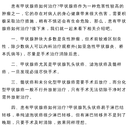
患有甲状腺癌如何治疗?甲状腺癌作为一种危害性较高的
肿瘤之一，它的存在对病人的身心健康带来很大伤害，需要积
极采取治疗措施，稍有不慎还会有生命危险。那么，患有甲状
腺癌如何治疗?接下来，我们就一起来看下相关介绍吧。
一、甲状腺肿块大多数是良性肿瘤，但术前较难区别良
性，除少数病人可以内科治疗观察外(如亚急性甲状腺炎、桥
本氏病等)，尽量是手术治疗消除后患。
二、甲状腺癌尤其是甲状腺乳头状癌、滤泡状癌及髓样
癌，一旦发现必须尽快手术。
三、髓状癌和未分化型甲状腺癌需要手术后放疗，而分化
型甲状腺癌一般不行外放射治疗，只有手术无法切除干净时才
需外放射治疗。
四、患有甲状腺癌如何治疗?甲状腺乳头状癌易于淋巴结
转移，单纯滤泡状癌很少淋巴转移。但有淋巴转移并不是到了
晚期，只要手术及时清除，效果同样理想。