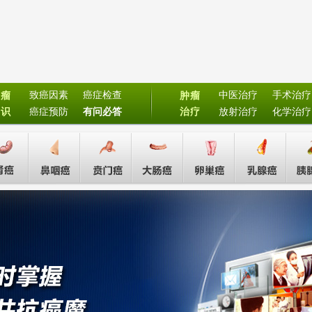
致癌因素
癌症检查
中医治疗
手术治疗
肿瘤
肿瘤
常识
癌症预防
有问必答
治疗
放射治疗
化学治疗