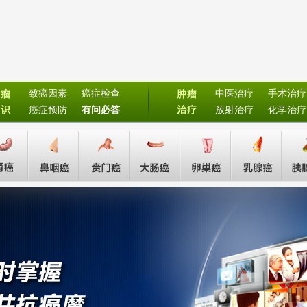
致癌因素
癌症检查
中医治疗
手术治疗
肿瘤
肿瘤
常识
癌症预防
有问必答
治疗
放射治疗
化学治疗