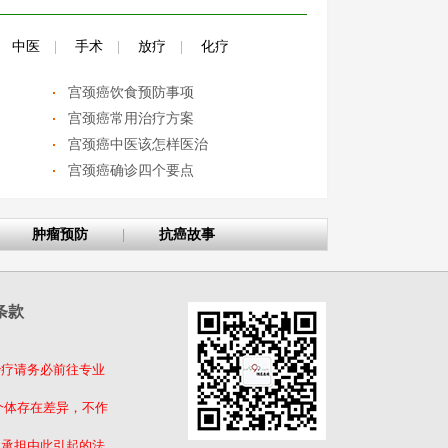
中医
|
手术
|
放疗
|
化疗
宫颈癌饮食预防事项
宫颈癌常用治疗方案
宫颈癌中医该怎样医治
宫颈癌确诊四个要点
肿瘤预防
|
抗癌故事
条款
治疗请务必前往专业
个体存在差异，不作
不承担由此引起的法