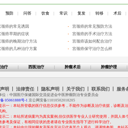
|
预防
|
问答
|
饮食
|
常识
|
复发
|
转移
|
术后
|
宫颈癌的常见诱因
宫颈癌的常见预防方法
宫颈癌早期的症状
宫颈癌的手术治疗方法
宫颈癌的晚期治疗方法
宫颈癌该如何配合治疗
宫颈癌的几种治疗方案
宫颈癌保守治疗怎么样
治疗
|
西医治疗
|
肿瘤术后
|
肿瘤护理
|
声明
丨
法律责任
丨
隐私声明
丨
关于我们
丨
联系我们
丨
服务
单位：中国医疗保健国际交流促进会中医肿瘤防治专业委员会
备 05061888号-1
京公网安备11010502018205
提示一：本站所登载的医疗信息仅供参考，不能作为诊断及治疗依据，诊断及
机构。
提示二：本站所述病案均为真实案例,但仅供医学专业人士研究使用，并因人体
效参考及保证，有相同症状的患者请在专业医生指导下进行科学治疗。
提示三：本站中出现的网友及医生言论只代表其个人观点，请谨慎参阅，本站