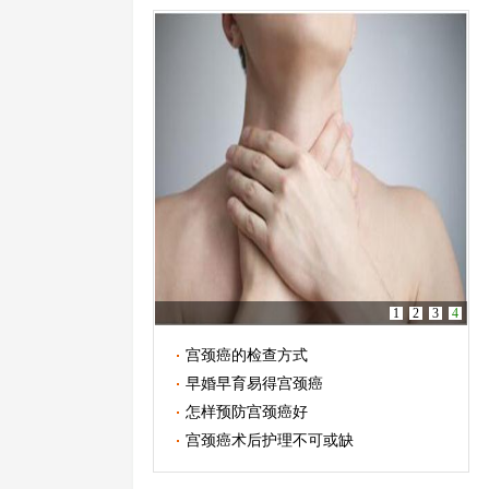
1
2
3
4
宫颈癌的检查方式
早婚早育易得宫颈癌
怎样预防宫颈癌好
宫颈癌术后护理不可或缺