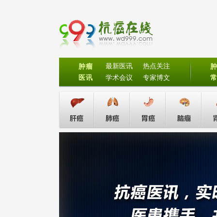
最新医讯
热点关注
肿瘤
医讯
学术会议
专家博文