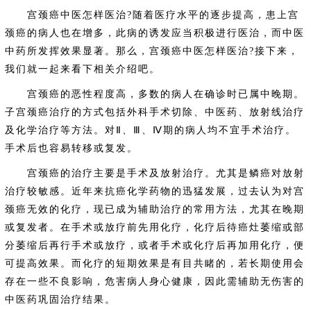
宫颈癌中医怎样医治?随着医疗水平的逐步提高，患上宫
颈癌的病人也在增多，此病的诱发应当积极进行医治，而中医
中药所发挥效果显著。那么，宫颈癌中医怎样医治?接下来，
我们就一起来看下相关介绍吧。
宫颈癌的恶性程度高，多数的病人在确诊时已属中晚期。
子宫颈癌治疗的方式包括外科手术切除、中医药、放射线治疗
及化学治疗等方法。对Ⅱ、Ⅲ、Ⅳ期的病人均不宜手术治疗。
手术后也容易转移或复发。
宫颈癌的治疗主要是手术及放射治疗。尤其是鳞癌对放射
治疗较敏感。近年来抗癌化学药物的迅猛发展，过去认为对宫
颈癌无效的化疗，现已成为辅助治疗的常用方法，尤其在晚期
或复发者。在手术或放疗前先用化疗，化疗后待癌灶萎缩或部
分萎缩后再行手术或放疗，或者手术或化疗后再加用化疗，便
可提高效果。而化疗的短期效果是有目共睹的，若长期使用会
存在一些不良影响，危害病人身心健康，因此需辅助无伤害的
中医药巩固治疗结果。