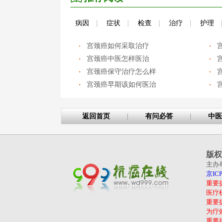
病因
|
症状
|
检查
|
治疗
|
护理
宫颈癌如何采取治疗
宫颈癌中医怎样医治
宫颈癌保守治疗怎么样
宫颈癌早期该如何医治
返回首页
|
有问必答
|
中医
版权
主办
京ICP
重要
医疗
重要
为疗
重要