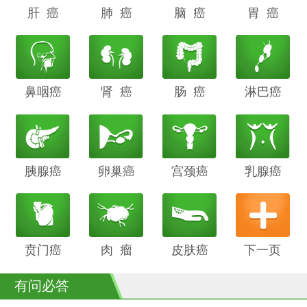
肝 癌
阴道癌
肺 癌
甲状腺癌
脑 癌
前列腺癌
胃 癌
鼻咽癌
胆管癌
肾 癌
子宫内膜
肠 癌
膀胱癌
淋巴癌
癌
胰腺癌
鳞癌
卵巢癌
骨癌
宫颈癌
喉癌
乳腺癌
贲门癌
阴茎癌
肉 瘤
白血病
皮肤癌
下一页
有问必答