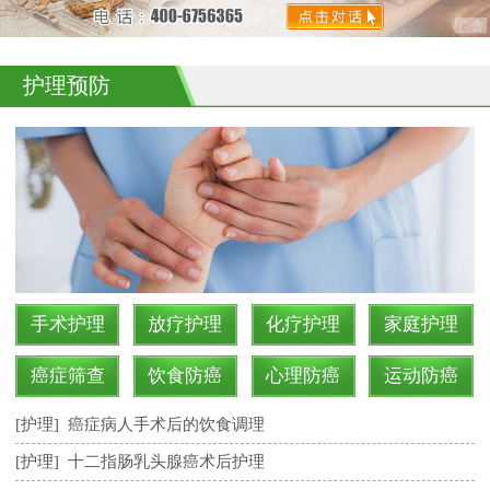
护理预防
手术护理
放疗护理
化疗护理
家庭护理
癌症筛查
饮食防癌
心理防癌
运动防癌
[护理]
癌症病人手术后的饮食调理
[护理]
十二指肠乳头腺癌术后护理