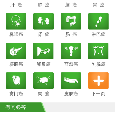
肝 癌
阴道癌
肺 癌
甲状腺癌
脑 癌
前列腺癌
胃 癌
鼻咽癌
胆管癌
肾 癌
子宫内膜
肠 癌
膀胱癌
淋巴癌
癌
胰腺癌
鳞癌
卵巢癌
骨癌
宫颈癌
喉癌
乳腺癌
贲门癌
阴茎癌
肉 瘤
白血病
皮肤癌
下一页
有问必答