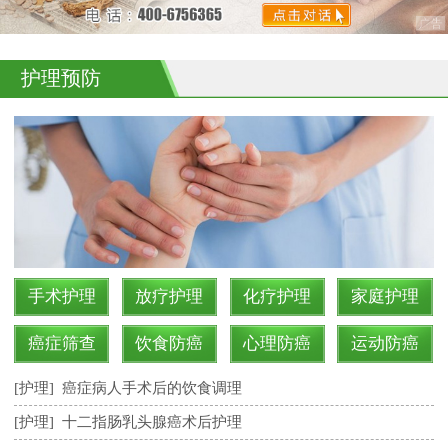
护理预防
手术护理
放疗护理
化疗护理
家庭护理
癌症筛查
饮食防癌
心理防癌
运动防癌
[护理]
癌症病人手术后的饮食调理
[护理]
十二指肠乳头腺癌术后护理