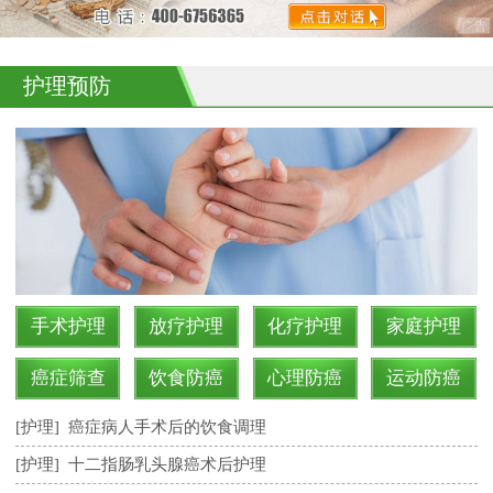
护理预防
手术护理
放疗护理
化疗护理
家庭护理
癌症筛查
饮食防癌
心理防癌
运动防癌
[护理]
癌症病人手术后的饮食调理
[护理]
十二指肠乳头腺癌术后护理