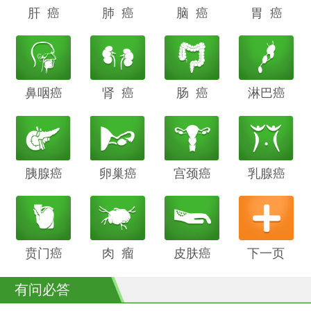
肝 癌
阴道癌
肺 癌
甲状腺癌
脑 癌
前列腺癌
胃 癌
鼻咽癌
胆管癌
肾 癌
子宫内膜
肠 癌
膀胱癌
淋巴癌
癌
胰腺癌
鳞癌
卵巢癌
骨癌
宫颈癌
喉癌
乳腺癌
贲门癌
阴茎癌
肉 瘤
白血病
皮肤癌
下一页
有问必答