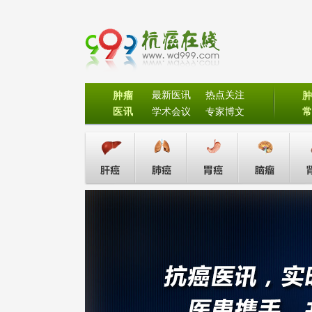
最新医讯
热点关注
肿瘤
医讯
学术会议
专家博文