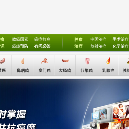
致癌因素
癌症检查
中医治疗
手术治疗
肿瘤
肿瘤
常识
癌症预防
有问必答
治疗
放射治疗
化学治疗