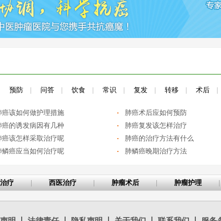
|
预防
|
问答
|
饮食
|
常识
|
复发
|
转移
|
术后
|
肺癌该如何做护理措施
肺癌术后应如何预防
肺癌的诱发病因有几种
肺癌复发该怎样治疗
肺癌该怎样采取治疗呢
肺癌的治疗方法有什么
肺鳞癌应当如何治疗呢
肺鳞癌晚期治疗方法
治疗
|
西医治疗
|
肿瘤术后
|
肿瘤护理
|
声明
丨
法律责任
丨
隐私声明
丨
关于我们
丨
联系我们
丨
服务