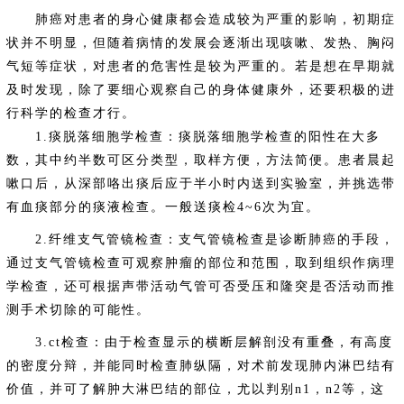
肺癌对患者的身心健康都会造成较为严重的影响，初期症
状并不明显，但随着病情的发展会逐渐出现咳嗽、发热、胸闷
气短等症状，对患者的危害性是较为严重的。若是想在早期就
及时发现，除了要细心观察自己的身体健康外，还要积极的进
行科学的检查才行。
1.痰脱落细胞学检查：痰脱落细胞学检查的阳性在大多
数，其中约半数可区分类型，取样方便，方法简便。患者晨起
嗽口后，从深部咯出痰后应于半小时内送到实验室，并挑选带
有血痰部分的痰液检查。一般送痰检4~6次为宜。
2.纤维支气管镜检查：支气管镜检查是诊断肺癌的手段，
通过支气管镜检查可观察肿瘤的部位和范围，取到组织作病理
学检查，还可根据声带活动气管可否受压和隆突是否活动而推
测手术切除的可能性。
3.ct检查：由于检查显示的横断层解剖没有重叠，有高度
的密度分辩，并能同时检查肺纵隔，对术前发现肺内淋巴结有
价值，并可了解肿大淋巴结的部位，尤以判别n1，n2等，这