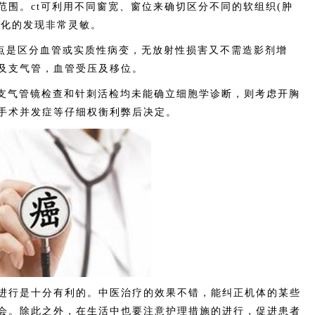
范围。ct可利用不同窗宽、窗位来确切区分不同的软组织(肿
钙化的发现非常灵敏。
点是区分血管或实质性病变，无放射性损害又不需造影剂增
及支气管，血管受压及移位。
支气管镜检查和针刺活检均未能确立细胞学诊断，则考虑开胸
手术并发症等仔细权衡利弊后决定。
行是十分有利的。中医治疗的效果不错，能纠正机体的某些
会。除此之外，在生活中也要注意护理措施的进行，促进患者