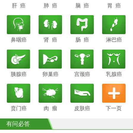
肝 癌
阴道癌
肺 癌
甲状腺癌
脑 癌
前列腺癌
胃 癌
鼻咽癌
胆管癌
肾 癌
子宫内膜
肠 癌
膀胱癌
淋巴癌
癌
胰腺癌
鳞癌
卵巢癌
骨癌
宫颈癌
喉癌
乳腺癌
贲门癌
阴茎癌
肉 瘤
白血病
皮肤癌
下一页
有问必答