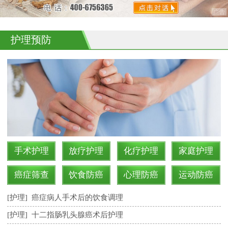
护理预防
手术护理
放疗护理
化疗护理
家庭护理
癌症筛查
饮食防癌
心理防癌
运动防癌
[护理]
癌症病人手术后的饮食调理
[护理]
十二指肠乳头腺癌术后护理