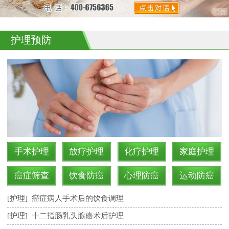
护理预防
手术护理
放疗护理
化疗护理
家庭护理
癌症筛查
饮食防癌
心理防癌
运动防癌
[护理]
癌症病人手术后的饮食调理
[护理]
十二指肠乳头腺癌术后护理