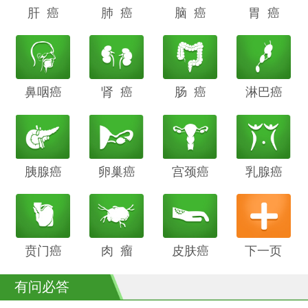
肝 癌
阴道癌
肺 癌
甲状腺癌
脑 癌
前列腺癌
胃 癌
鼻咽癌
胆管癌
肾 癌
子宫内膜
肠 癌
膀胱癌
淋巴癌
癌
胰腺癌
鳞癌
卵巢癌
骨癌
宫颈癌
喉癌
乳腺癌
贲门癌
阴茎癌
肉 瘤
白血病
皮肤癌
下一页
有问必答