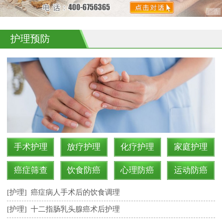
护理预防
手术护理
放疗护理
化疗护理
家庭护理
癌症筛查
饮食防癌
心理防癌
运动防癌
[护理]
癌症病人手术后的饮食调理
[护理]
十二指肠乳头腺癌术后护理