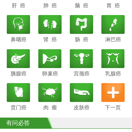
肝 癌
阴道癌
肺 癌
甲状腺癌
脑 癌
前列腺癌
胃 癌
鼻咽癌
胆管癌
肾 癌
子宫内膜
肠 癌
膀胱癌
淋巴癌
癌
胰腺癌
鳞癌
卵巢癌
骨癌
宫颈癌
喉癌
乳腺癌
贲门癌
阴茎癌
肉 瘤
白血病
皮肤癌
下一页
有问必答