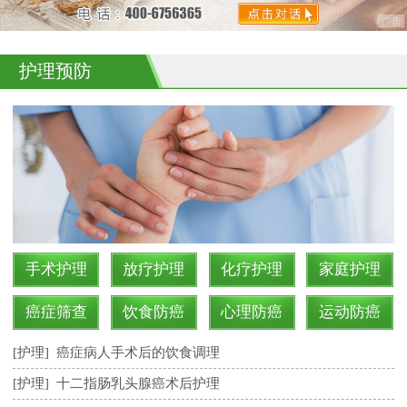
护理预防
手术护理
放疗护理
化疗护理
家庭护理
癌症筛查
饮食防癌
心理防癌
运动防癌
[护理]
癌症病人手术后的饮食调理
[护理]
十二指肠乳头腺癌术后护理