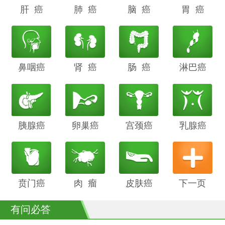
肝 癌
阴道癌
肺 癌
甲状腺癌
脑 癌
前列腺癌
胃 癌
鼻咽癌
胆管癌
肾 癌
子宫内膜
肠 癌
膀胱癌
淋巴癌
癌
胰腺癌
鳞癌
卵巢癌
骨癌
宫颈癌
喉癌
乳腺癌
贲门癌
阴茎癌
肉 瘤
白血病
皮肤癌
下一页
有问必答