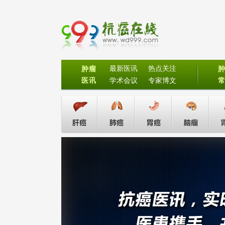
最新医讯
热点关注
肿瘤
医讯
学术会议
专家博文