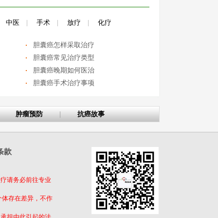
中医
|
手术
|
放疗
|
化疗
胆囊癌怎样采取治疗
胆囊癌常见治疗类型
胆囊癌晚期如何医治
胆囊癌手术治疗事项
肿瘤预防
|
抗癌故事
条款
治疗请务必前往专业
个体存在差异，不作
不承担由此引起的法