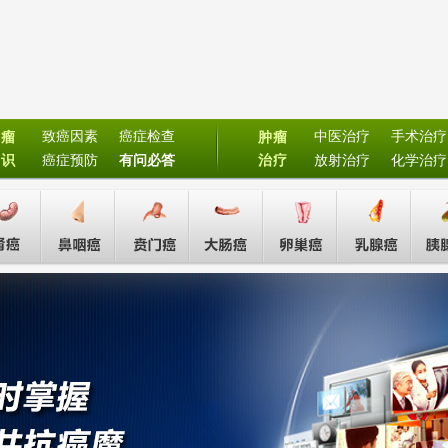
致癌因素
癌症检查
中医治疗
手术治疗
肿瘤
肿瘤
常识
癌症预防
有问必答
治疗
放射治疗
化学治疗