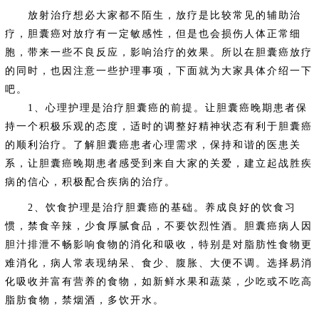
放射治疗想必大家都不陌生，放疗是比较常见的辅助治
疗，胆囊癌对放疗有一定敏感性，但是也会损伤人体正常细
胞，带来一些不良反应，影响治疗的效果。所以在胆囊癌放疗
的同时，也因注意一些护理事项，下面就为大家具体介绍一下
吧。
1、心理护理是治疗胆囊癌的前提。让胆囊癌晚期患者保
持一个积极乐观的态度，适时的调整好精神状态有利于胆囊癌
的顺利治疗。了解胆囊癌患者心理需求，保持和谐的医患关
系，让胆囊癌晚期患者感受到来自大家的关爱，建立起战胜疾
病的信心，积极配合疾病的治疗。
2、饮食护理是治疗胆囊癌的基础。养成良好的饮食习
惯，禁食辛辣，少食厚腻食品，不要饮烈性酒。胆囊癌病人因
胆汁排泄不畅影响食物的消化和吸收，特别是对脂肪性食物更
难消化，病人常表现纳呆、食少、腹胀、大便不调。选择易消
化吸收并富有营养的食物，如新鲜水果和蔬菜，少吃或不吃高
脂肪食物，禁烟酒，多饮开水。