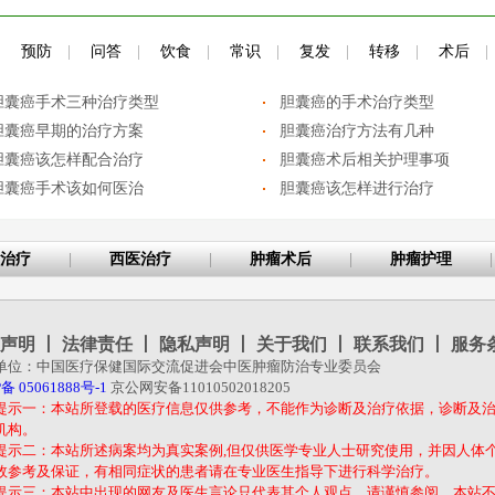
|
预防
|
问答
|
饮食
|
常识
|
复发
|
转移
|
术后
|
胆囊癌手术三种治疗类型
胆囊癌的手术治疗类型
胆囊癌早期的治疗方案
胆囊癌治疗方法有几种
胆囊癌该怎样配合治疗
胆囊癌术后相关护理事项
胆囊癌手术该如何医治
胆囊癌该怎样进行治疗
治疗
|
西医治疗
|
肿瘤术后
|
肿瘤护理
|
声明
丨
法律责任
丨
隐私声明
丨
关于我们
丨
联系我们
丨
服务
单位：中国医疗保健国际交流促进会中医肿瘤防治专业委员会
备 05061888号-1
京公网安备11010502018205
提示一：本站所登载的医疗信息仅供参考，不能作为诊断及治疗依据，诊断及
机构。
提示二：本站所述病案均为真实案例,但仅供医学专业人士研究使用，并因人体
效参考及保证，有相同症状的患者请在专业医生指导下进行科学治疗。
提示三：本站中出现的网友及医生言论只代表其个人观点，请谨慎参阅，本站