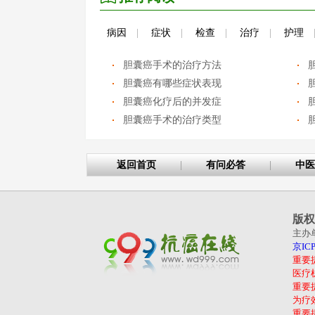
病因
|
症状
|
检查
|
治疗
|
护理
胆囊癌手术的治疗方法
胆囊癌有哪些症状表现
胆囊癌化疗后的并发症
胆囊癌手术的治疗类型
返回首页
|
有问必答
|
中医
版权
主办
京ICP
重要
医疗
重要
为疗
重要