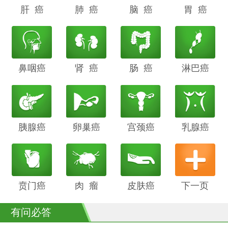
肝 癌
阴道癌
肺 癌
甲状腺癌
脑 癌
前列腺癌
胃 癌
鼻咽癌
胆管癌
肾 癌
子宫内膜
肠 癌
膀胱癌
淋巴癌
癌
胰腺癌
鳞癌
卵巢癌
骨癌
宫颈癌
喉癌
乳腺癌
贲门癌
阴茎癌
肉 瘤
白血病
皮肤癌
下一页
有问必答