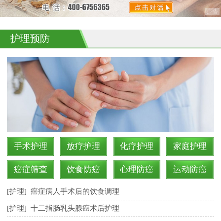
护理预防
手术护理
放疗护理
化疗护理
家庭护理
癌症筛查
饮食防癌
心理防癌
运动防癌
[护理]
癌症病人手术后的饮食调理
[护理]
十二指肠乳头腺癌术后护理