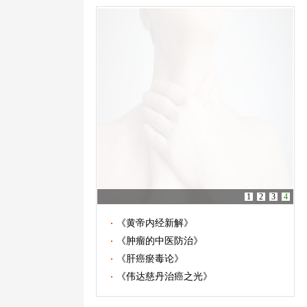
1
2
3
4
《黄帝内经新解》
《肿瘤的中医防治》
《肝癌瘀毒论》
《伟达慈丹治癌之光》