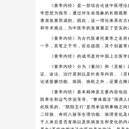
《黄帝内经》是一部综合论述中医理论的
学思想为指导，通过对生命现象的长期观察
逐渐发展而成的。因此，这一理论体系在古
和学术观点，为中医学的发展奠定了坚实的
《黄帝内经》为古代医者托黄帝之名所作
一手，其笔之于书，应在战国，其个别篇章
《黄帝内经》的成书是对中国上古医学的
《黄帝内经》分为《素问》和《灵枢》两
证、诊法、治疗原则以及针灸等内容。《灵
论述脏腑功能、病因、病机之外，还重点阐
《黄帝内经》基本精神及主要内容包括：
防养生和运气学说等等。“整体观念”强调
此联系的。“阴阳五行”是用来说明事物之间
二经脉、奇经八脉等生理功能、病理变化及
于人体后是否发病以及疾病发生和变化的内