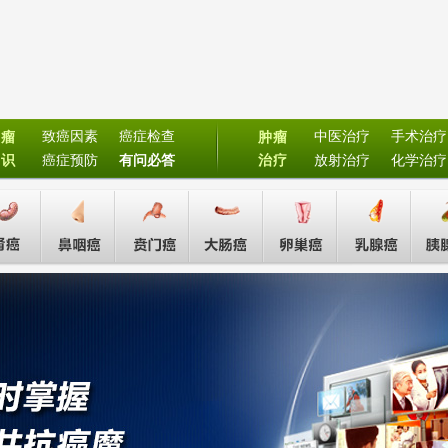
致癌因素
癌症检查
中医治疗
手术治疗
肿瘤
肿瘤
常识
癌症预防
有问必答
治疗
放射治疗
化学治疗