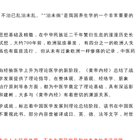
治已乱治未乱。”“治未病”是我国养生学的一个非常重要的
想基础及精髓，在中华民族近二千年繁衍生息的漫漫历史长
想，大约700年前，欧洲鼠疫暴发， 有四分之一的欧洲人失
虽也有瘟疫流行， 但从未有过象欧洲一样惨痛的记录，中医药
经验医学上升为理论医学的新阶段。《黄帝内经》总结了战
学发展提供了理论指导。在整体观、矛盾观、经络学、脏象
治疗原则等各方面，都为中医学奠定了理论基础，具有深远影
和建树，大多与《黄帝内经》有着密切的渊源关系。
成就，标志着中国医学发展到理论总结阶段。该书在中国医
不重视此书。部分内容曾被译成日、英、德、法等文字，对世