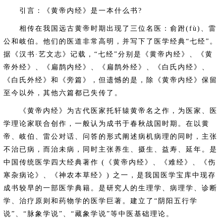
引言：《黄帝内经》是一本什么书?
相传在我国远古黄帝时期出现了三位名医：俞跗(fù)、雷
公和岐伯。他们的医道非常高明，并写下了医学经典“七经”。
据《汉书·艺文志》记载，“七经”分别是《黄帝内经》、《黄
帝外经》、《扁鹊内经》、《扁鹊外经》、《白氏内经》、
《白氏外经》和《旁篇》，但遗憾的是，除《黄帝内经》保留
至今以外，其他六篇都已失传了。
《黄帝内经》为古代医家托轩辕黄帝名之作，为医家、医
学理论家联合创作，一般认为成书于春秋战国时期。在以黄
帝、岐伯、雷公对话、问答的形式阐述病机病理的同时，主张
不治已病，而治未病，同时主张养生、摄生、益寿、延年。是
中国传统医学四大经典著作 (《黄帝内经》、《难经》、《伤
寒杂病论》、《神农本草经》) 之一，是我国医学宝库中现存
成书较早的一部医学典籍。是研究人的生理学、病理学、诊断
学、治疗原则和药物学的医学巨著。建立了“阴阳五行学
说”、“脉象学说”、“藏象学说”等中医基础理论。