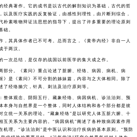
经典著作。它的成书是以古代的解剖知识为基础，古代的哲
，以及医疗实践的反复验证，由感性到理性，由片断到综合，
代朴素唯物辩证法思想的指导下，提出了许多重要的理论原则
基础。
，其具体作者已不可考。总而言之，《黄帝内经》非自一人
成于两汉。
一次总结，是仅存的战国以前医学的集大成之作。
部分。《素问》重点论述了脏腑、经络、病因、病机、病
枢》是《素问》不可分割的姊妹篇，内容与之大体相同。除了
述了经络腧穴，针具、刺法及治疗原则等。
整体观念、阴阳五行、藏象经络、病因病机、诊法治则、预
人体本身与自然界是一个整体，同时人体结构和各个部分都是彼
对立统一关系的理论。“藏象经络”是以研究人体五脏六腑、十
相互关系为主要内容的。“病因病机”阐述了各种致病因素作用
在机理。“诊法治则”是中医认识和治疗疾病的基本原则。“预防