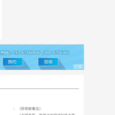
《肝癌瘀毒论》