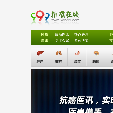
最新医讯
热点关注
肿瘤
医讯
学术会议
专家博文