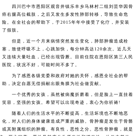
四川巴中市恩阳区观音井镇乐丰乡马林村二组刘芸华因骨
癌右腿高位截肢，之后又发生多发性肺部转移，导致生命危
险。在全社会的帮助下，于2015年年中接受了化疗，并安装
了假肢。
但是，近一个月来病情突然发生变化，肺部肿瘤造成栓
塞，致使呼吸不上，心跳加快，每分钟高达120余次。近几天
又连续大量吐血，已经出现昏厥。目前住院在恩阳区第三人民
医院，状况不好，可能时间不多了。
为了感恩各级党委和政府对她的关怀，感恩全社会的帮
助，决定自愿无偿捐献出眼角膜为社会做贡献。
一个优秀的女孩，虽然被病魔折磨着，但是脸上一直挂着
笑容，坚强的女孩。希望可以出现奇迹，衷心为你祈祷!
随着人们的生活水平的不断提高，生活坏境也不断地恶
化，对人们的身体健康造成严重的威胁。骨肿瘤是发生于骨骼
或其附属组织的肿瘤。有良性，恶性之分。恶性骨肿瘤，就是