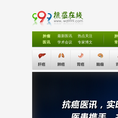
最新医讯
热点关注
肿瘤
医讯
学术会议
专家博文