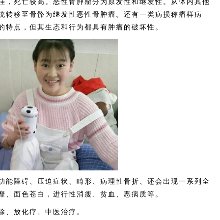
不佳，死亡较高。恶性骨肿瘤分为原发性和继发性。从体内其他
统转移至骨骼为继发性恶性骨肿瘤。还有一类病损称瘤样病
的特点，但其生态和行为都具有肿瘤的破坏性。
能障碍、压迫症状、畸形、病理性骨折、还会出现一系列全
靡、面色苍白，进行性消瘦、贫血、恶病质等。
除、放化疗、中医治疗。