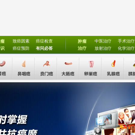
致癌因素
癌症检查
中医治疗
手术治疗
肿瘤
肿瘤
常识
癌症预防
有问必答
治疗
放射治疗
化学治疗