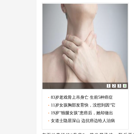
1
2
3
4
83岁老戏骨上吊身亡 生前5种癌症
11岁女孩胸部发育快，没想到因“它
19岁“独腿女孩”患癌后，她却做出
女道士隐居深山 边抗癌边给人治病