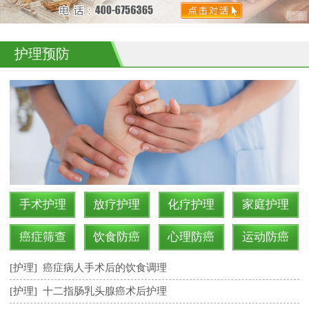
护理预防
手术护理
放疗护理
化疗护理
家庭护理
癌症筛查
饮食防癌
心理防癌
运动防癌
[护理]
癌症病人手术后的饮食调理
[护理]
十二指肠乳头腺癌术后护理