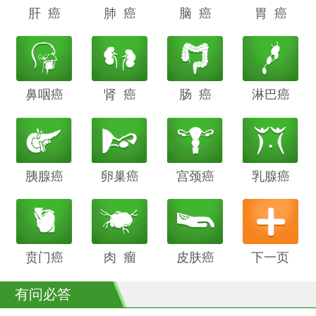
肝 癌
阴道癌
肺 癌
甲状腺癌
脑 癌
前列腺癌
胃 癌
鼻咽癌
胆管癌
肾 癌
子宫内膜
肠 癌
膀胱癌
淋巴癌
癌
胰腺癌
鳞癌
卵巢癌
骨癌
宫颈癌
喉癌
乳腺癌
贲门癌
阴茎癌
肉 瘤
白血病
皮肤癌
下一页
有问必答