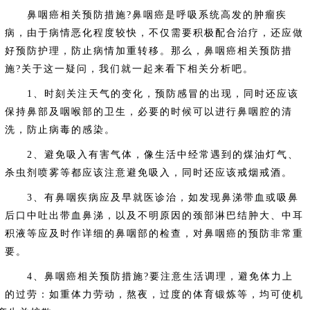
鼻咽癌相关预防措施?鼻咽癌是呼吸系统高发的肿瘤疾
病，由于病情恶化程度较快，不仅需要积极配合治疗，还应做
好预防护理，防止病情加重转移。那么，鼻咽癌相关预防措
施?关于这一疑问，我们就一起来看下相关分析吧。
1、时刻关注天气的变化，预防感冒的出现，同时还应该
保持鼻部及咽喉部的卫生，必要的时候可以进行鼻咽腔的清
洗，防止病毒的感染。
2、避免吸入有害气体，像生活中经常遇到的煤油灯气、
杀虫剂喷雾等都应该注意避免吸入，同时还应该戒烟戒酒。
3、有鼻咽疾病应及早就医诊治，如发现鼻涕带血或吸鼻
后口中吐出带血鼻涕，以及不明原因的颈部淋巴结肿大、中耳
积液等应及时作详细的鼻咽部的检查，对鼻咽癌的预防非常重
要。
4、鼻咽癌相关预防措施?要注意生活调理，避免体力上
的过劳：如重体力劳动，熬夜，过度的体育锻炼等，均可使机