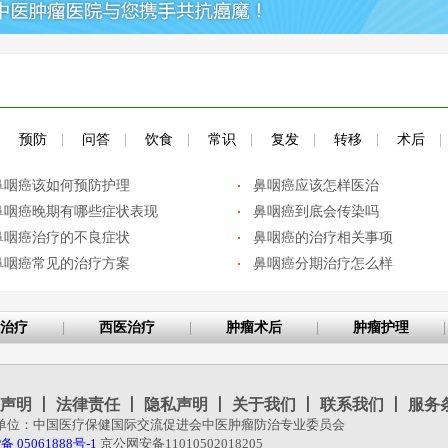
|
预防
|
问答
|
饮食
|
常识
|
复发
|
转移
|
术后
|
鼻咽癌该如何预防护理
鼻咽癌应该怎样医治
鼻咽癌晚期有哪些症状表现
鼻咽癌到底会传染吗
鼻咽癌治疗的不良症状
鼻咽癌的治疗相关事项
鼻咽癌常见的治疗方案
鼻咽癌分期治疗怎么样
治疗
|
西医治疗
|
肿瘤术后
|
肿瘤护理
|
声明
丨
法律责任
丨
隐私声明
丨
关于我们
丨
联系我们
丨
服务
单位：中国医疗保健国际交流促进会中医肿瘤防治专业委员会
备 05061888号-1
京公网安备11010502018205