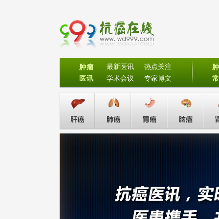
最新医讯
热点关注
肿瘤
医讯
学术会议
专家博文