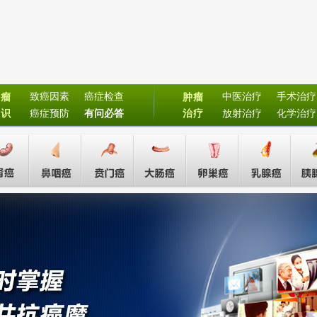
致癌因素
癌症检查
中医治疗
手术治疗
肿瘤
肿瘤
常识
癌症预防
有问必答
治疗
放射治疗
化学治疗