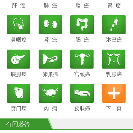
肝 癌
阴道癌
肺 癌
甲状腺癌
脑 癌
前列腺癌
胃 癌
鼻咽癌
胆管癌
肾 癌
子宫内膜
肠 癌
膀胱癌
淋巴癌
癌
胰腺癌
鳞癌
卵巢癌
骨癌
宫颈癌
喉癌
乳腺癌
贲门癌
阴茎癌
肉 瘤
白血病
皮肤癌
下一页
有问必答