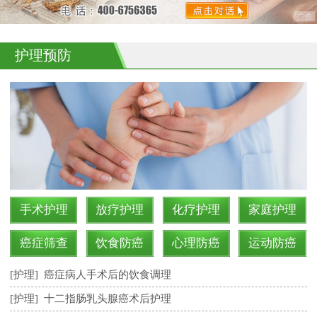
护理预防
手术护理
放疗护理
化疗护理
家庭护理
癌症筛查
饮食防癌
心理防癌
运动防癌
[护理]
癌症病人手术后的饮食调理
[护理]
十二指肠乳头腺癌术后护理